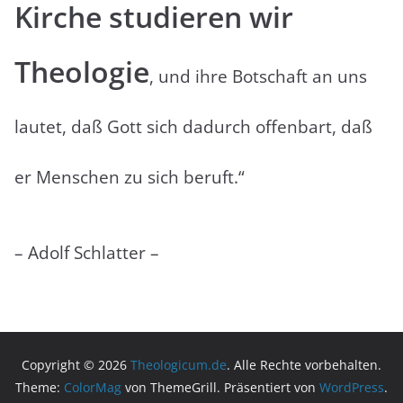
Kirche studieren wir
Theologie
, und ihre Botschaft an uns
lautet, daß Gott sich dadurch offenbart, daß
er Menschen zu sich beruft.“
– Adolf Schlatter –
Copyright © 2026
Theologicum.de
. Alle Rechte vorbehalten.
Theme:
ColorMag
von ThemeGrill. Präsentiert von
WordPress
.