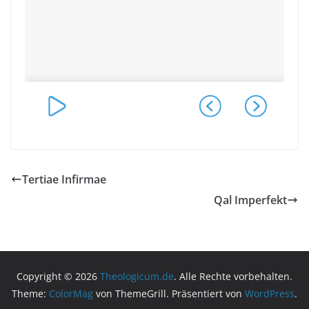
Tertiae Infirmae
Qal Imperfekt
Copyright © 2026
Theologicum.de
. Alle Rechte vorbehalten.
Theme:
ColorMag
von ThemeGrill. Präsentiert von
WordPress
.