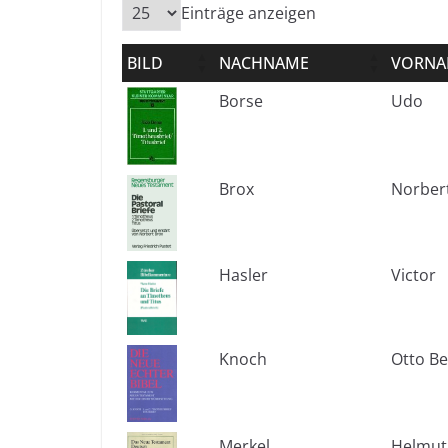
Einträge anzeigen
BILD
NACHNAME
VORNA
Borse
Udo
Brox
Norber
Hasler
Victor
Knoch
Otto B
Merkel
Helmut