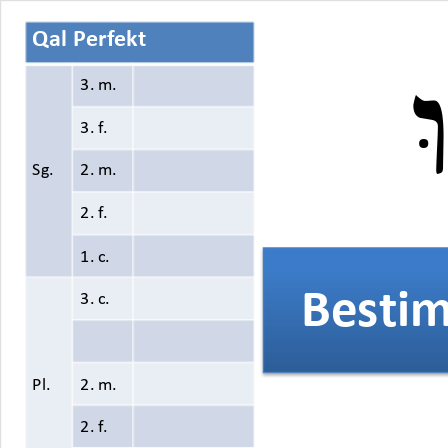
Qal Perfekt
3.
m.
3. f.
Sg.
2. m.
2. f.
1. c.
Besti
Besti
3. c.
Pl.
2. m.
2. f.