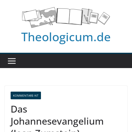
Zum
Inhalt
springen
Theologicum.de
KOMMENTARE-NT
Das
Johannesevangelium