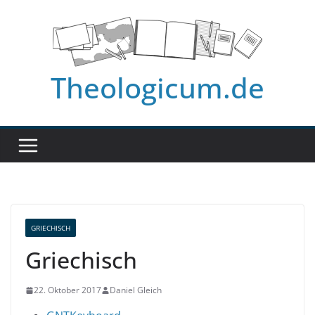
Zum
Inhalt
springen
Theologicum.de
GRIECHISCH
Griechisch
22. Oktober 2017
Daniel Gleich