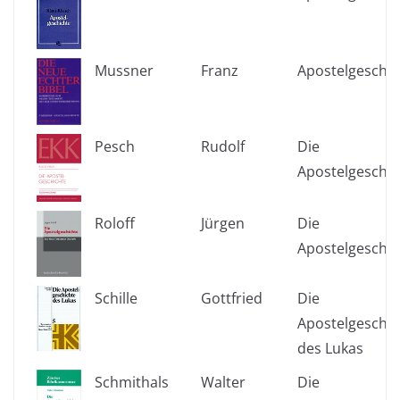
Mussner
Franz
Apostelgeschic
Pesch
Rudolf
Die
Apostelgeschic
Roloff
Jürgen
Die
Apostelgeschic
Schille
Gottfried
Die
Apostelgeschic
des Lukas
Schmithals
Walter
Die