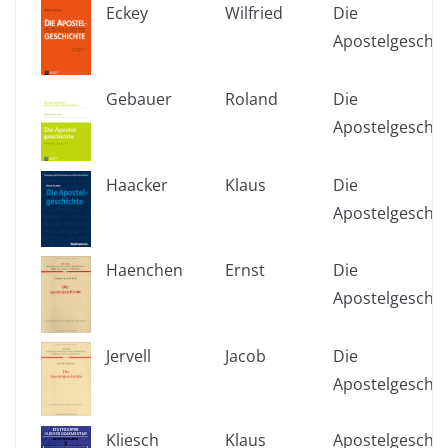
Eckey
Wilfried
Die
Apostelgeschic
Gebauer
Roland
Die
Apostelgeschic
Haacker
Klaus
Die
Apostelgeschic
Haenchen
Ernst
Die
Apostelgeschic
Jervell
Jacob
Die
Apostelgeschic
Kliesch
Klaus
Apostelgeschic