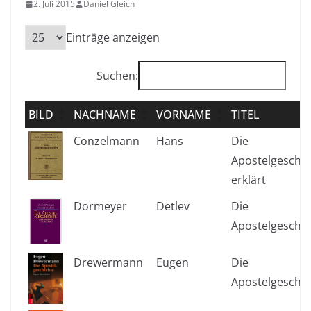
2. Juli 2015
Daniel Gleich
Einträge anzeigen
Suchen:
BILD
NACHNAME
VORNAME
TITEL
Conzelmann
Hans
Die
Apostelgeschic
erklärt
Dormeyer
Detlev
Die
Apostelgeschic
Drewermann
Eugen
Die
Apostelgeschic