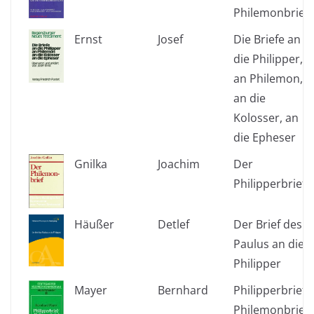
Philemonbrief
Ernst
Josef
Die Briefe an
die Philipper,
an Philemon,
an die
Kolosser, an
die Epheser
Gnilka
Joachim
Der
Philipperbrief
Häußer
Detlef
Der Brief des
Paulus an die
Philipper
Mayer
Bernhard
Philipperbrief /
Philemonbrief