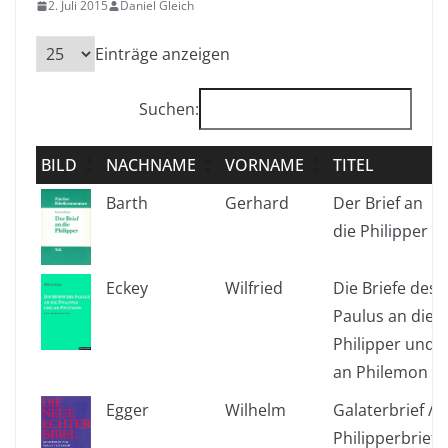
2. Juli 2015
Daniel Gleich
Einträge anzeigen
Suchen:
BILD
NACHNAME
VORNAME
TITEL
Barth
Gerhard
Der Brief an
die Philipper
Eckey
Wilfried
Die Briefe des
Paulus an die
Philipper und
an Philemon
Egger
Wilhelm
Galaterbrief /
Philipperbrief /