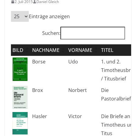
2. Juli 2015
Daniel Gleich
Einträge anzeigen
Suchen:
BILD
NACHNAME
VORNAME
TITEL
Borse
Udo
1. und 2.
Timotheusbrie
/ Titusbrief
Brox
Norbert
Die
Pastoralbriefe
Hasler
Victor
Die Briefe an
Timotheus und
Titus