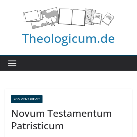
Zum
Inhalt
springen
Theologicum.de
KOMMENTARE-NT
Novum Testamentum
Patristicum